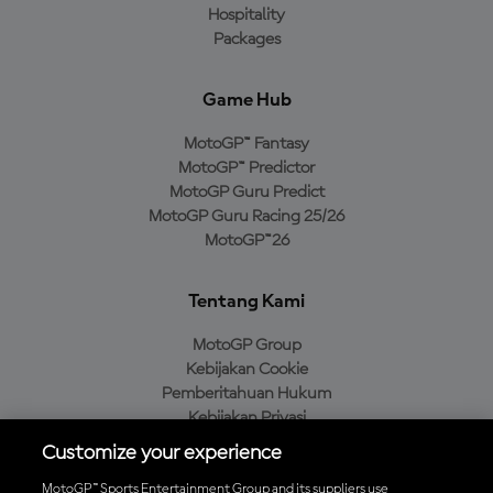
Hospitality
Packages
Game Hub
MotoGP™ Fantasy
MotoGP™ Predictor
MotoGP Guru Predict
MotoGP Guru Racing 25/26
MotoGP™26
Tentang Kami
MotoGP Group
Kebijakan Cookie
Pemberitahuan Hukum
Kebijakan Privasi
Kebijakan Pembelian
Customize your experience
MotoGP™ Sports Entertainment Group and its suppliers use