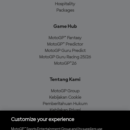
Hospitality
Packages
Game Hub
MotoGP™ Fantasy
MotoGP™ Predictor
MotoGP Guru Predict
MotoGP Guru Racing 25/26
MotoGP™26
Tentang Kami
MotoGP Group
Kebijakan Cookie
Pemberitahuan Hukum
Kebijakan Privasi
Kebijakan Pembelian
Customize your experience
MotoGP™ Sports Entertainment Group and its suppliers use