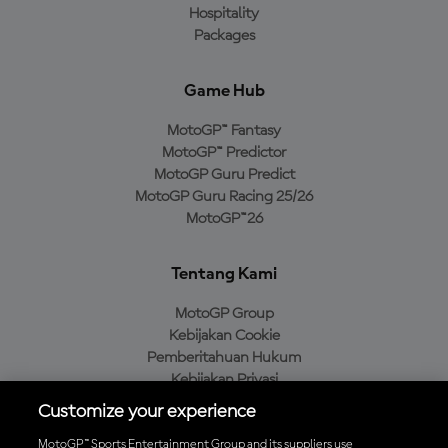
Hospitality
Packages
Game Hub
MotoGP™ Fantasy
MotoGP™ Predictor
MotoGP Guru Predict
MotoGP Guru Racing 25/26
MotoGP™26
Tentang Kami
MotoGP Group
Kebijakan Cookie
Pemberitahuan Hukum
Kebijakan Privasi
Kebijakan Pembelian
Customize your experience
MotoGP™ Sports Entertainment Group and its suppliers use