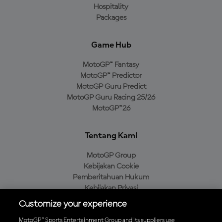
Hospitality
Packages
Game Hub
MotoGP™ Fantasy
MotoGP™ Predictor
MotoGP Guru Predict
MotoGP Guru Racing 25/26
MotoGP™26
Tentang Kami
MotoGP Group
Kebijakan Cookie
Pemberitahuan Hukum
Kebijakan Privasi
Kebijakan Pembelian
Customize your experience
MotoGP™ Sports Entertainment Group and its suppliers use