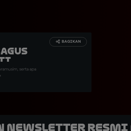
BAGIKAN
Bagus
ti
pramusim, serta apa
4
n Newsletter Resmi 