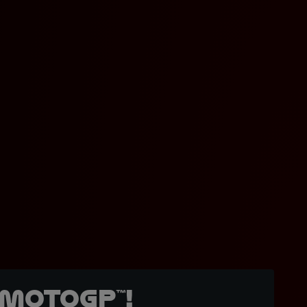
MotoGP™!