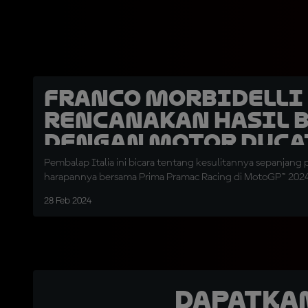
Franco Morbidelli
Rencanakan Hasil 
dengan Motor Duca
Pembalap Italia ini bicara tentang kesulitannya sepanjang 
harapannya bersama Prima Pramac Racing di MotoGP™ 202
28 Feb 2024
Dapatka