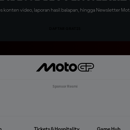
konten video, laporan hasil balapan, hingga Newsletter Moto
DAFTAR GRATIS
Sponsor Resmi
n
Tickets & Hospitality
Game Hub