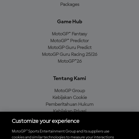
Packages
Game Hub
MotoGP™ Fantasy
MotoGP™ Predictor
MotoGP Guru Predict
MotoGP Guru Racing 25/26
MotoGP™26
Tentang Kami
MotoGP Group
Kebijakan Cookie
Pemberitahuan Hukum
Kebijakan Privasi
Kebijakan Pembelian
Customize your experience
MotoGP™ Sports Entertainment Group and its suppliers use
cookies and similar technologies to measure your interactions