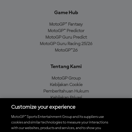
Game Hub
MotoGP™ Fantasy
MotoGP™ Predictor
MotoGP Guru Predict
MotoGP Guru Racing 25/26
MotoGP™26
Tentang Kami
MotoGP Group
Kebijakan Cookie
Pemberitahuan Hukum
Kebijakan Privasi
Kebijakan Pembelian
Customize your experience
MotoGP™ Sports Entertainment Group and its suppliers use
cookies and similar technologies to measure your interactions
with our websites, products and services, and to show you
Unduh Aplikasi Resmi MotoGP™