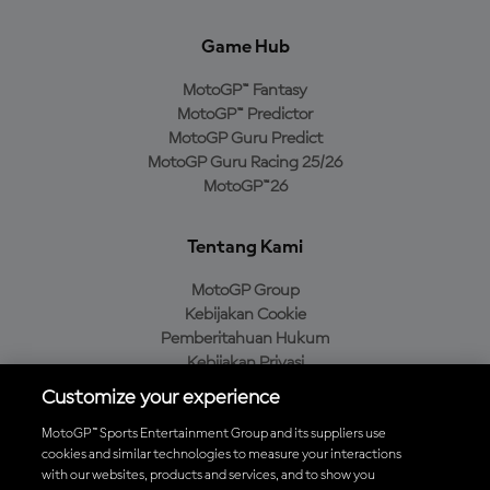
Game Hub
MotoGP™ Fantasy
MotoGP™ Predictor
MotoGP Guru Predict
MotoGP Guru Racing 25/26
MotoGP™26
Tentang Kami
MotoGP Group
Kebijakan Cookie
Pemberitahuan Hukum
Kebijakan Privasi
Kebijakan Pembelian
Customize your experience
MotoGP™ Sports Entertainment Group and its suppliers use
cookies and similar technologies to measure your interactions
with our websites, products and services, and to show you
Unduh Aplikasi Resmi MotoGP™