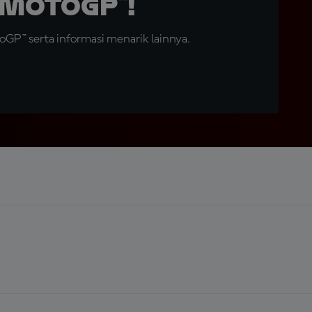
MotoGP™!
GP™ serta informasi menarik lainnya.