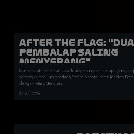
After the Flag: "Du
Pembalap Saling
Menyerang"
Simon Crafar dan Louis Suddaby menganalisis apa yang terj
termasuk podium perdana Pedro Acosta, serta insiden Fran
dengan Marc Marquez.
24 Mar 2024