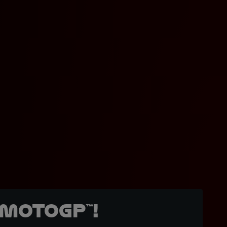
MotoGP™!