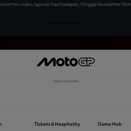
konten video, laporan hasil balapan, hingga Newsletter Moto
DAFTAR GRATIS
Sponsor Resmi
n
Tickets & Hospitality
Game Hub