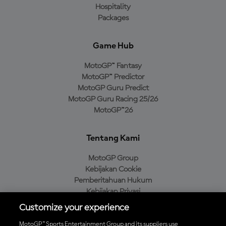
Hospitality
Packages
Game Hub
MotoGP™ Fantasy
MotoGP™ Predictor
MotoGP Guru Predict
MotoGP Guru Racing 25/26
MotoGP™26
Tentang Kami
MotoGP Group
Kebijakan Cookie
Pemberitahuan Hukum
Kebijakan Privasi
Kebijakan Pembelian
Customize your experience
MotoGP™ Sports Entertainment Group and its suppliers use