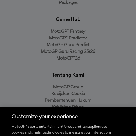
Packages
Game Hub
MotoGP™ Fantasy
MotoGP™ Predictor
MotoGP Guru Predict
MotoGP Guru Racing 25/26
MotoGP™26
Tentang Kami
MotoGP Group
Kebijakan Cookie
Pemberitahuan Hukum
Kebijakan Privasi
Kebijakan Pembelian
Customize your experience
MotoGP™ Sports Entertainment Group and its suppliers use
cookies and similar technologies to measure your interactions