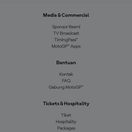
Media & Commercial
Sponsor Resmi
TV Broadcast
TimingPass™
MotoGP™ Apps
Bantuan
Kontak
FAQ
Gabung MotoGP™
Tickets & Hospitality
Tiket
Hospitality
Packages