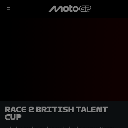
Race 2 British Talent
Cup