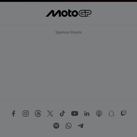
Sponsor Resmi