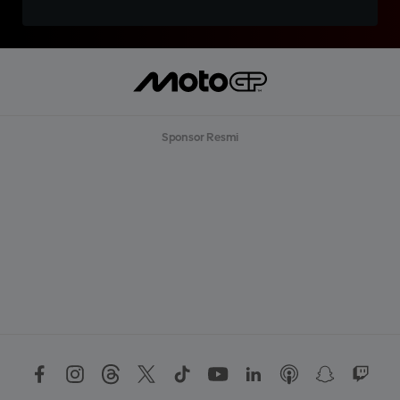
Sponsor Resmi