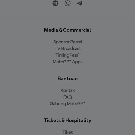
Media & Commercial
Sponsor Resmi
TV Broadcast
TimingPass™
MotoGP™ Apps
Bantuan
Kontak
FAQ
Gabung MotoGP™
Tickets & Hospitality
Tiket