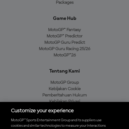
Packages
Game Hub
MotoGP™ Fantasy
MotoGP™ Predictor
MotoGP Guru Predict
MotoGP Guru Racing 25/26
MotoGP™26
Tentang Kami
MotoGP Group
Kebijakan Cookie
Pemberitahuan Hukum
Kebijakan Privasi
Kebijakan Pembelian
Customize your experience
MotoGP™ Sports Entertainment Group and its suppliers use
cookies and similar technologies to measure your interactions