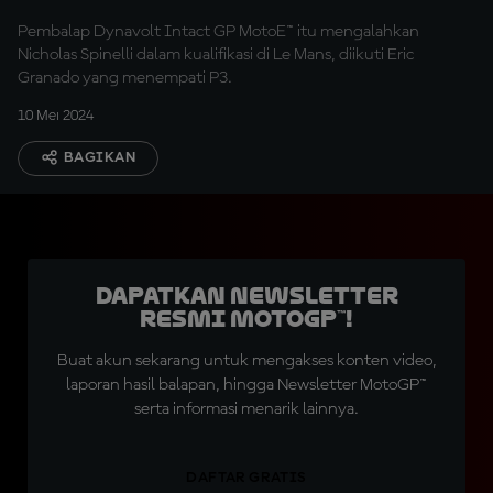
Pembalap Dynavolt Intact GP MotoE™ itu mengalahkan
Nicholas Spinelli dalam kualifikasi di Le Mans, diikuti Eric
Granado yang menempati P3.
10 Mei 2024
BAGIKAN
Dapatkan Newsletter
Resmi MotoGP™!
Buat akun sekarang untuk mengakses konten video,
laporan hasil balapan, hingga Newsletter MotoGP™
serta informasi menarik lainnya.
DAFTAR GRATIS