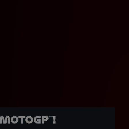
MotoGP™!