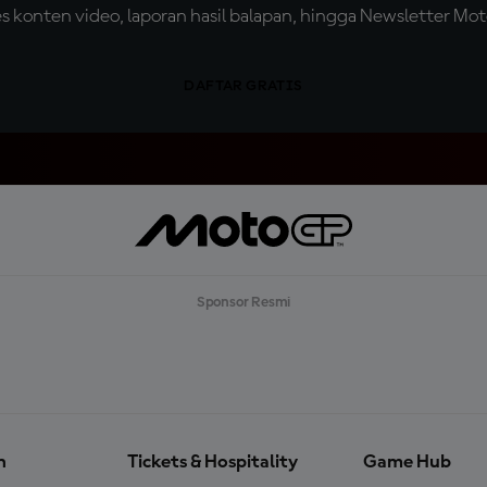
konten video, laporan hasil balapan, hingga Newsletter Moto
DAFTAR GRATIS
Sponsor Resmi
n
Tickets & Hospitality
Game Hub