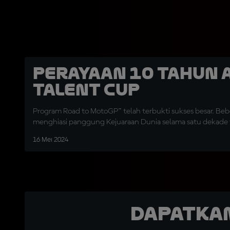
Perayaan 10 Tahun 
Talent Cup
Program Road to MotoGP™ telah terbukti sukses besar. Beb
menghiasi panggung Kejuaraan Dunia selama satu dekade t
16 Mei 2024
Dapatka