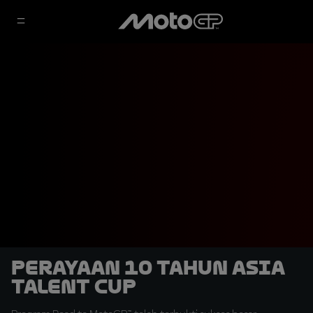
Perayaan 10 Tahun Asia
Talent Cup