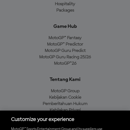
Hospitality
Packages
Game Hub
MotoGP™ Fantasy
MotoGP™ Predictor
MotoGP Guru Predict
MotoGP Guru Racing 25/26
MotoGP™26
Tentang Kami
MotoGP Group
Kebijakan Cookie
Pemberitahuan Hukum
Kebijakan Privasi
Kebijakan Pembelian
Customize your experience
MotoGP™ Sports Entertainment Group and its suppliers use