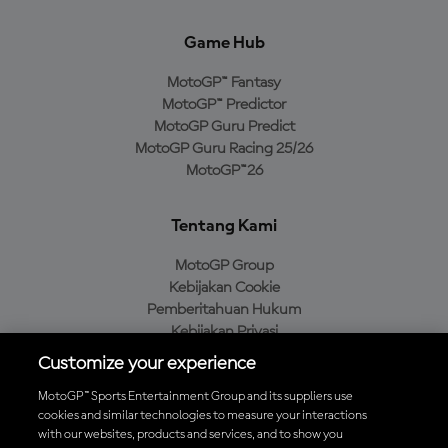
Game Hub
MotoGP™ Fantasy
MotoGP™ Predictor
MotoGP Guru Predict
MotoGP Guru Racing 25/26
MotoGP™26
Tentang Kami
MotoGP Group
Kebijakan Cookie
Pemberitahuan Hukum
Kebijakan Privasi
Kebijakan Pembelian
Customize your experience
MotoGP™ Sports Entertainment Group and its suppliers use
cookies and similar technologies to measure your interactions
with our websites, products and services, and to show you
Unduh Aplikasi Resmi MotoGP™