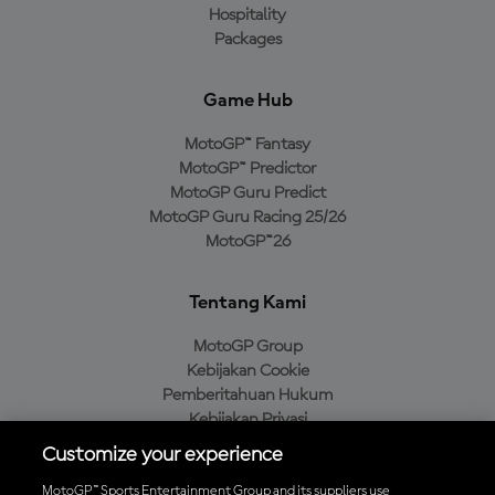
Hospitality
Packages
Game Hub
MotoGP™ Fantasy
MotoGP™ Predictor
MotoGP Guru Predict
MotoGP Guru Racing 25/26
MotoGP™26
Tentang Kami
MotoGP Group
Kebijakan Cookie
Pemberitahuan Hukum
Kebijakan Privasi
Kebijakan Pembelian
Customize your experience
MotoGP™ Sports Entertainment Group and its suppliers use