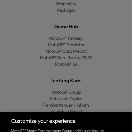
Hospitality
Packages
Game Hub
MotoGP™ Fantasy
MotoGP™ Predictor
MotoGP Guru Predict
MotoGP Guru Racing 25/26
MotoGP™26
Tentang Kami
MotoGP Group
Kebijakan Cookie
Pemberitahuan Hukum
Kebijakan Privasi
Kebijakan Pembelian
Customize your experience
MotoGP™ Sports Entertainment Group and its suppliers use