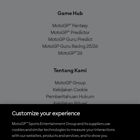
Game Hub
MotoGP™ Fantasy
MotoGP™ Predictor
MotoGP Guru Predict
MotoGP Guru Racing 25/26
MotoGP™26
Tentang Kami
MotoGP Group
Kebijakan Cookie
Pemberitahuan Hukum
Kebijakan Privasi
Kebijakan Pembelian
Customize your experience
MotoGP™ Sports Entertainment Group and its suppliers use
cookies and similar technologies to measure your interactions
with our websites, products and services, and to show you
Unduh Aplikasi Resmi MotoGP™