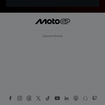
Sponsor Resmi