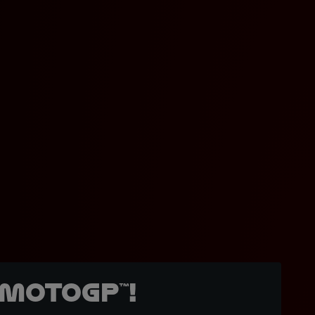
MotoGP™!