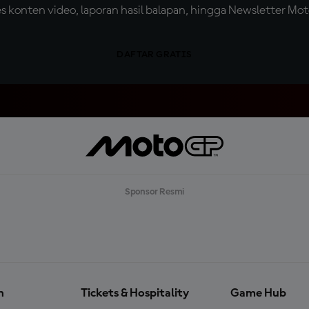
konten video, laporan hasil balapan, hingga Newsletter Moto
DAFTAR GRATIS
Sponsor Resmi
n
Tickets & Hospitality
Game Hub