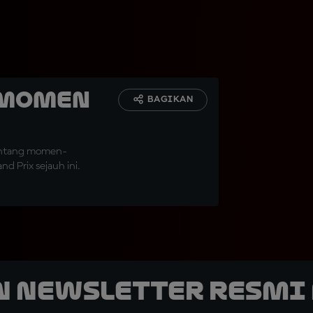
5 Momen
BAGIKAN
tentang momen-
d Prix sejauh ini.
n Newsletter Resmi 