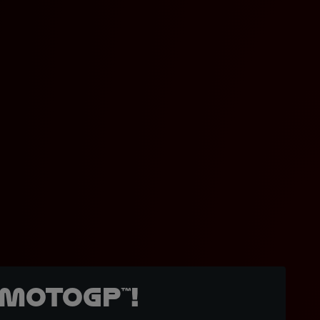
MotoGP™!