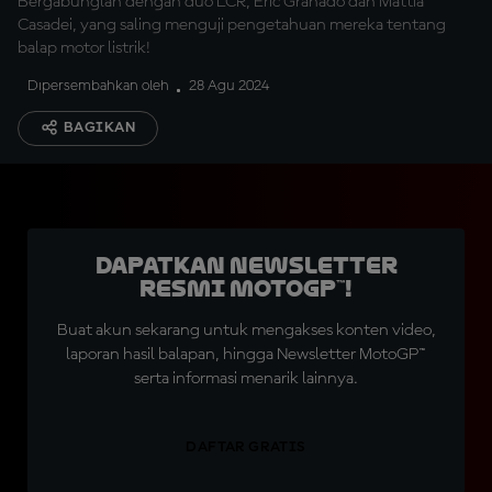
Bergabunglah dengan duo LCR, Eric Granado dan Mattia
Casadei, yang saling menguji pengetahuan mereka tentang
balap motor listrik!
Dipersembahkan oleh
28 Agu 2024
BAGIKAN
Dapatkan Newsletter
Resmi MotoGP™!
Buat akun sekarang untuk mengakses konten video,
laporan hasil balapan, hingga Newsletter MotoGP™
serta informasi menarik lainnya.
DAFTAR GRATIS