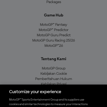
Packages
Game Hub
MotoGP™ Fantasy
MotoGP™ Predictor
MotoGP Guru Predict
MotoGP Guru Racing 25/26
MotoGP™26
Tentang Kami
MotoGP Group
Kebijakan Cookie
Pemberitahuan Hukum
Kebijakan Privasi
Kebijakan Pembelian
Customize your experience
MotoGP™ Sports Entertainment Group and its suppliers use
cookies and similar technologies to measure your interactions