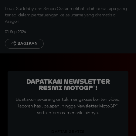
Louis Suddaby dan Simon Crafar melihat lebih dekat apa yang
terjadi dalam pertaruangan kelas utama yang dramatis di
Aragon.
01 Sep 2024
BAGIKAN
Dapatkan Newsletter
Resmi MotoGP™!
Buat akun sekarang untuk mengakses konten video,
laporan hasil balapan, hingga Newsletter MotoGP™
serta informasi menarik lainnya.
DAFTAR GRATIS