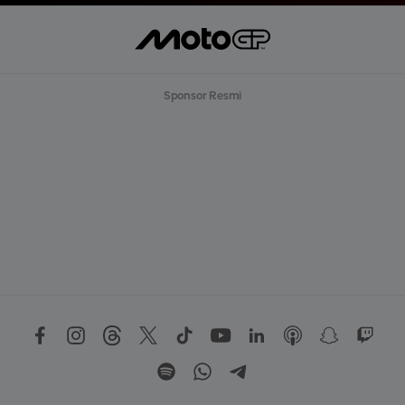
Sponsor Resmi