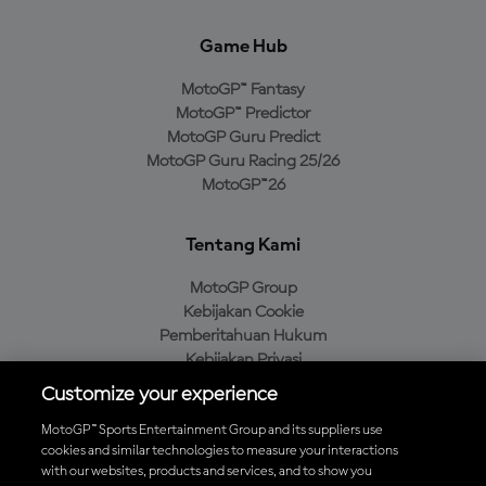
Game Hub
MotoGP™ Fantasy
MotoGP™ Predictor
MotoGP Guru Predict
MotoGP Guru Racing 25/26
MotoGP™26
Tentang Kami
MotoGP Group
Kebijakan Cookie
Pemberitahuan Hukum
Kebijakan Privasi
Kebijakan Pembelian
Customize your experience
MotoGP™ Sports Entertainment Group and its suppliers use
cookies and similar technologies to measure your interactions
with our websites, products and services, and to show you
Unduh Aplikasi Resmi MotoGP™