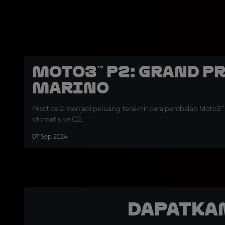
Moto3™ P2: Grand P
Marino
Practice 2 menjadi peluang terakhir para pembalap Moto3™ 
otomatis ke Q2.
07 Sep 2024
Dapatka