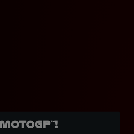
MotoGP™!