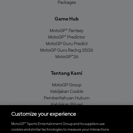
Packages
Game Hub
MotoGP™ Fantasy
MotoGP™ Predictor
MotoGP Guru Predict
MotoGP Guru Racing 25/26
MotoGP™26
Tentang Kami
MotoGP Group
Kebijakan Cookie
Pemberitahuan Hukum
Kebijakan Privasi
Kebijakan Pembelian
Customize your experience
MotoGP™ Sports Entertainment Group and its suppliers use
cookies and similar technologies to measure your interactions