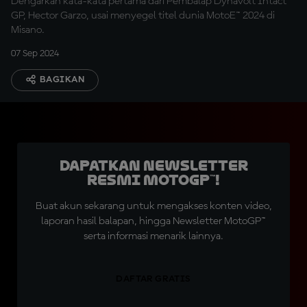
Dengarkan kata-kata pertama dari Pembalap Dynavolt Intact
GP, Hector Garzo, usai menyegel titel dunia MotoE™ 2024 di
Misano.
07 Sep 2024
BAGIKAN
Dapatkan Newsletter
Resmi MotoGP™!
Buat akun sekarang untuk mengakses konten video,
laporan hasil balapan, hingga Newsletter MotoGP™
serta informasi menarik lainnya.
DAFTAR GRATIS