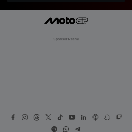
Sponsor Resmi