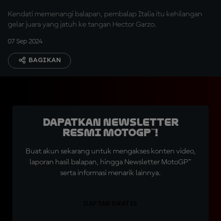
Kendati memenangi balapan, pembalap Italia itu kehilangan
gelar juara yang jatuh ke tangan Hector Garzo.
07 Sep 2024
BAGIKAN
Dapatkan Newsletter
Resmi MotoGP™!
Buat akun sekarang untuk mengakses konten video,
laporan hasil balapan, hingga Newsletter MotoGP™
serta informasi menarik lainnya.
DAFTAR GRATIS