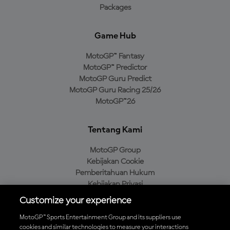
Packages
Game Hub
MotoGP™ Fantasy
MotoGP™ Predictor
MotoGP Guru Predict
MotoGP Guru Racing 25/26
MotoGP™26
Tentang Kami
MotoGP Group
Kebijakan Cookie
Pemberitahuan Hukum
Kebijakan Privasi
Kebijakan Pembelian
Customize your experience
MotoGP™ Sports Entertainment Group and its suppliers use
cookies and similar technologies to measure your interactions