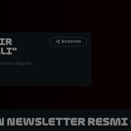
ir
BAGIKAN
li"
rancesco Bagnaia,
n Newsletter Resmi 