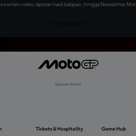
konten video, laporan hasil balapan, hingga Newsletter Moto
DAFTAR GRATIS
Sponsor Resmi
n
Tickets & Hospitality
Game Hub