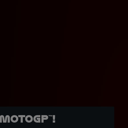
MotoGP™!