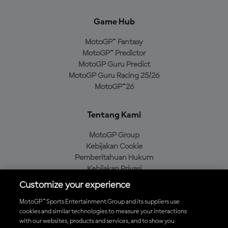
Game Hub
MotoGP™ Fantasy
MotoGP™ Predictor
MotoGP Guru Predict
MotoGP Guru Racing 25/26
MotoGP™26
Tentang Kami
MotoGP Group
Kebijakan Cookie
Pemberitahuan Hukum
Kebijakan Privasi
Kebijakan Pembelian
Customize your experience
MotoGP™ Sports Entertainment Group and its suppliers use
cookies and similar technologies to measure your interactions
with our websites, products and services, and to show you
Unduh Aplikasi Resmi MotoGP™