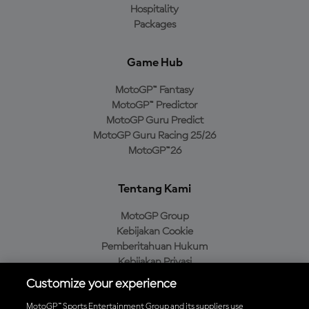
Hospitality
Packages
Game Hub
MotoGP™ Fantasy
MotoGP™ Predictor
MotoGP Guru Predict
MotoGP Guru Racing 25/26
MotoGP™26
Tentang Kami
MotoGP Group
Kebijakan Cookie
Pemberitahuan Hukum
Kebijakan Privasi
Kebijakan Pembelian
Customize your experience
MotoGP™ Sports Entertainment Group and its suppliers use