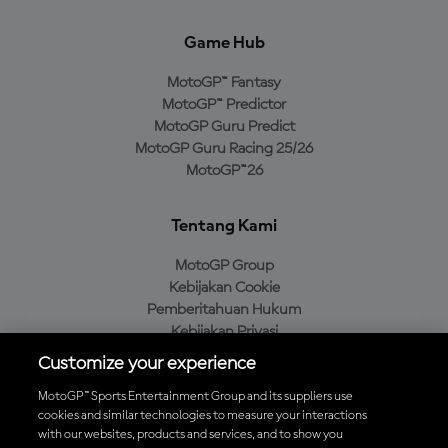
Game Hub
MotoGP™ Fantasy
MotoGP™ Predictor
MotoGP Guru Predict
MotoGP Guru Racing 25/26
MotoGP™26
Tentang Kami
MotoGP Group
Kebijakan Cookie
Pemberitahuan Hukum
Kebijakan Privasi
Kebijakan Pembelian
Customize your experience
MotoGP™ Sports Entertainment Group and its suppliers use
cookies and similar technologies to measure your interactions
with our websites, products and services, and to show you
Unduh Aplikasi Resmi MotoGP™