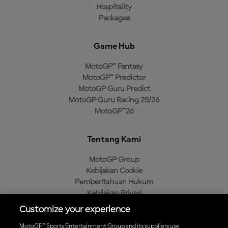
Hospitality
Packages
Game Hub
MotoGP™ Fantasy
MotoGP™ Predictor
MotoGP Guru Predict
MotoGP Guru Racing 25/26
MotoGP™26
Tentang Kami
MotoGP Group
Kebijakan Cookie
Pemberitahuan Hukum
Kebijakan Privasi
Kebijakan Pembelian
Customize your experience
MotoGP™ Sports Entertainment Group and its suppliers use