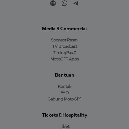
Media & Commercial
Sponsor Resmi
TV Broadcast
TimingPass™
MotoGP™ Apps
Bantuan
Kontak
FAQ
Gabung MotoGP™
Tickets & Hospitality
Tiket