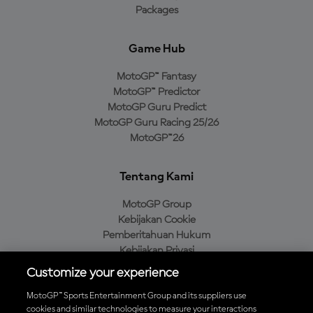
Packages
Game Hub
MotoGP™ Fantasy
MotoGP™ Predictor
MotoGP Guru Predict
MotoGP Guru Racing 25/26
MotoGP™26
Tentang Kami
MotoGP Group
Kebijakan Cookie
Pemberitahuan Hukum
Kebijakan Privasi
Kebijakan Pembelian
Customize your experience
MotoGP™ Sports Entertainment Group and its suppliers use
cookies and similar technologies to measure your interactions