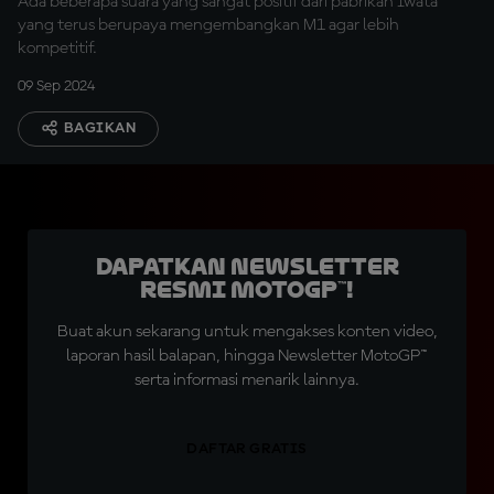
Ada beberapa suara yang sangat positif dari pabrikan Iwata
yang terus berupaya mengembangkan M1 agar lebih
kompetitif.
09 Sep 2024
BAGIKAN
Dapatkan Newsletter
Resmi MotoGP™!
Buat akun sekarang untuk mengakses konten video,
laporan hasil balapan, hingga Newsletter MotoGP™
serta informasi menarik lainnya.
DAFTAR GRATIS