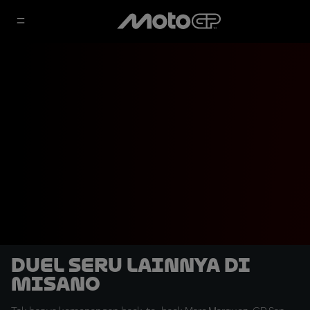
Duel Seru Lainnya di
Misano