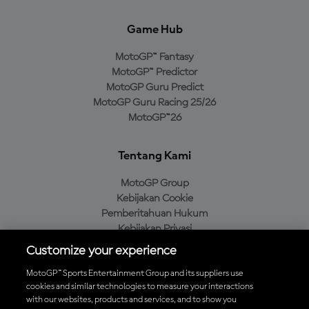
Game Hub
MotoGP™ Fantasy
MotoGP™ Predictor
MotoGP Guru Predict
MotoGP Guru Racing 25/26
MotoGP™26
Tentang Kami
MotoGP Group
Kebijakan Cookie
Pemberitahuan Hukum
Kebijakan Privasi
Kebijakan Pembelian
Customize your experience
MotoGP™ Sports Entertainment Group and its suppliers use
cookies and similar technologies to measure your interactions
with our websites, products and services, and to show you
Unduh Aplikasi Resmi MotoGP™