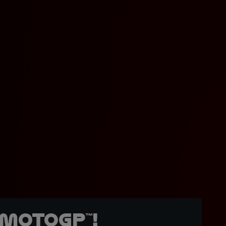
MotoGP™!