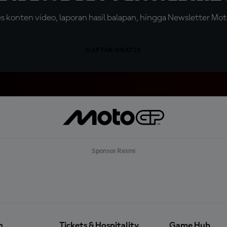
konten video, laporan hasil balapan, hingga Newsletter Moto
DAFTAR GRATIS
Sponsor Resmi
n
Tickets & Hospitality
Game Hub