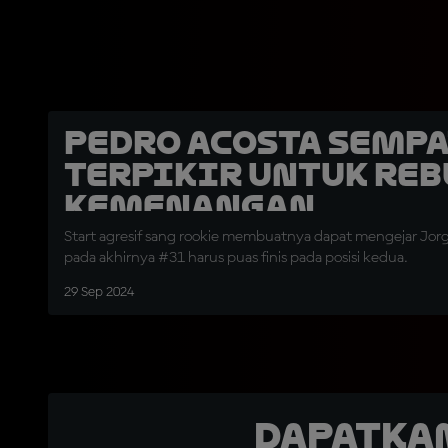
Pedro Acosta Semp
Terpikir untuk Reb
Kemenangan
Start agresif sang rookie membuatnya dapat mengejar Jor
pada akhirnya #31 harus puas finis pada posisi kedua.
29 Sep 2024
Dapatka