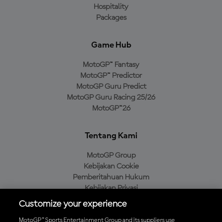
Hospitality
Packages
Game Hub
MotoGP™ Fantasy
MotoGP™ Predictor
MotoGP Guru Predict
MotoGP Guru Racing 25/26
MotoGP™26
Tentang Kami
MotoGP Group
Kebijakan Cookie
Pemberitahuan Hukum
Kebijakan Privasi
Kebijakan Pembelian
Customize your experience
MotoGP™ Sports Entertainment Group and its suppliers use