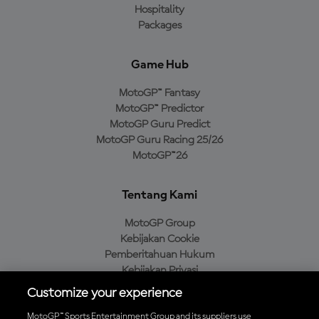
Hospitality
Packages
Game Hub
MotoGP™ Fantasy
MotoGP™ Predictor
MotoGP Guru Predict
MotoGP Guru Racing 25/26
MotoGP™26
Tentang Kami
MotoGP Group
Kebijakan Cookie
Pemberitahuan Hukum
Kebijakan Privasi
Kebijakan Pembelian
Customize your experience
MotoGP™ Sports Entertainment Group and its suppliers use