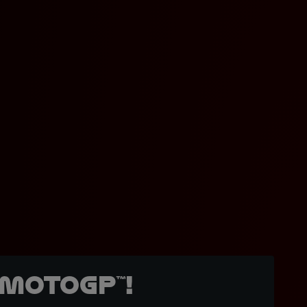
MotoGP™!