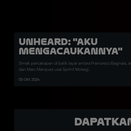
UNHEARD: "Aku
Mengacaukannya"
Simak percakapan di balik layar antara Francesco Bagnaia, s
dan Marc Marquez usai Sprint Motegi.
05 Okt 2024
Dapatka