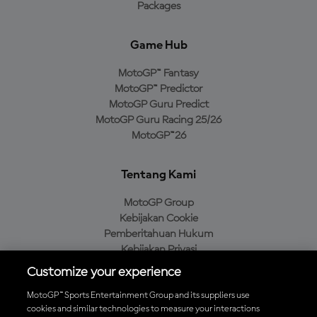
Packages
Game Hub
MotoGP™ Fantasy
MotoGP™ Predictor
MotoGP Guru Predict
MotoGP Guru Racing 25/26
MotoGP™26
Tentang Kami
MotoGP Group
Kebijakan Cookie
Pemberitahuan Hukum
Kebijakan Privasi
Kebijakan Pembelian
Customize your experience
MotoGP™ Sports Entertainment Group and its suppliers use
cookies and similar technologies to measure your interactions