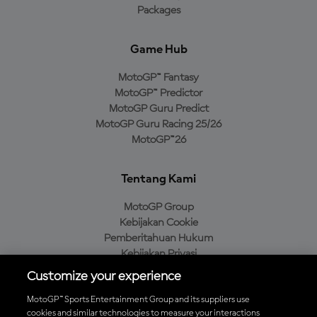
Packages
Game Hub
MotoGP™ Fantasy
MotoGP™ Predictor
MotoGP Guru Predict
MotoGP Guru Racing 25/26
MotoGP™26
Tentang Kami
MotoGP Group
Kebijakan Cookie
Pemberitahuan Hukum
Kebijakan Privasi
Kebijakan Pembelian
Customize your experience
MotoGP™ Sports Entertainment Group and its suppliers use
cookies and similar technologies to measure your interactions