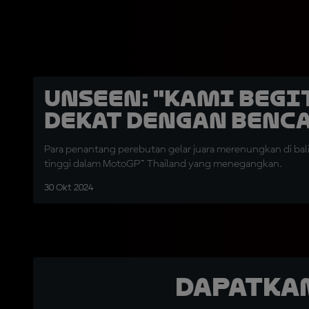
UNSEEN: "Kami Begi
Dekat dengan Benc
Para penantang perebutan gelar juara merenungkan di bali
tinggi dalam MotoGP™ Thailand yang menegangkan.
30 Okt 2024
Dapatka