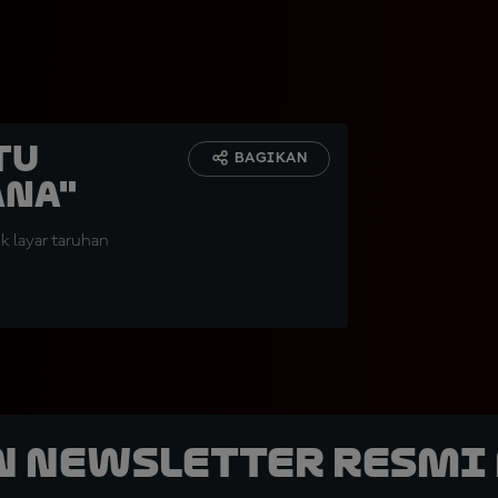
tu
BAGIKAN
ana"
k layar taruhan
n Newsletter Resmi 