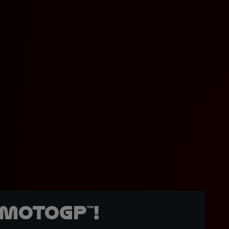
MotoGP™!